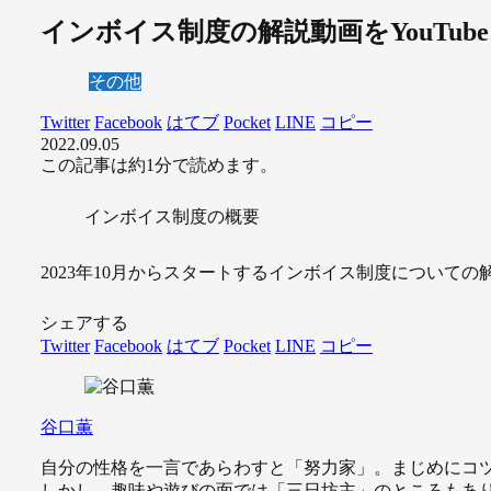
インボイス制度の解説動画をYouTu
その他
Twitter
Facebook
はてブ
Pocket
LINE
コピー
2022.09.05
この記事は
約1分
で読めます。
インボイス制度の概要
2023年10月からスタートするインボイス制度についての解
シェアする
Twitter
Facebook
はてブ
Pocket
LINE
コピー
谷口薫
自分の性格を一言であらわすと「努力家」。まじめにコ
しかし、趣味や遊びの面では「三日坊主」のところもあ