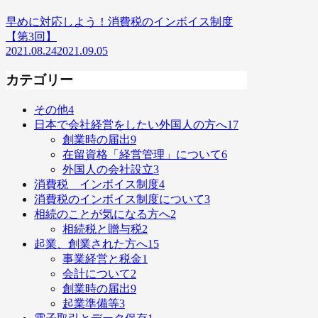
早めに対応しよう！消費税のインボイス制度
【第3回】
2021.08.24
2021.09.05
カテゴリー
その他
4
日本で会社経営をしたい外国人の方へ
17
創業時の届出
9
在留資格「経営管理」について
6
外国人の会社設立
3
消費税 インボイス制度
4
消費税のインボイス制度について
3
相続のことが気になる方へ
2
相続税と贈与税
2
起業、創業された方へ
15
事業経営と税金
1
会計について
2
創業時の届出
9
起業準備等
3