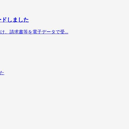
ードしました
け、請求書等を電子データで受...
した