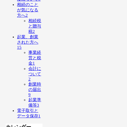
相続のこと
が気になる
方へ
2
相続税
と贈与
税
2
起業、創業
された方へ
15
事業経
営と税
金
1
会計に
ついて
2
創業時
の届出
9
起業準
備等
3
電子取引と
データ保存
1