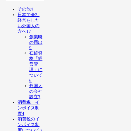
その他
4
日本で会社
経営をした
い外国人の
方へ
17
創業時
の届出
9
在留資
格「経
営管
理」に
ついて
6
外国人
の会社
設立
3
消費税 イ
ンボイス制
度
4
消費税のイ
ンボイス制
度について
3