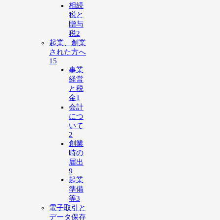
相続
税と
贈与
税
2
起業、創業
された方へ
15
事業
経営
と税
金
1
会計
につ
いて
2
創業
時の
届出
9
起業
準備
等
3
電子取引と
データ保存