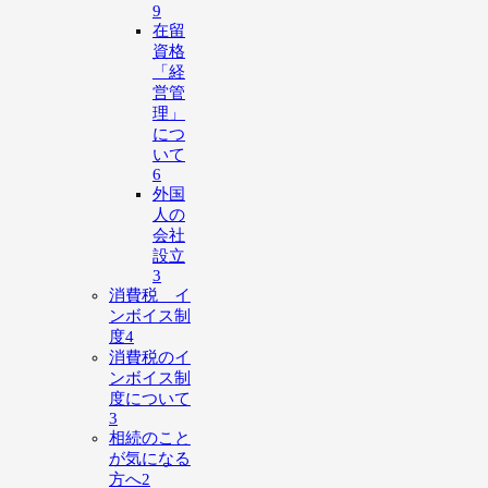
9
在留
資格
「経
営管
理」
につ
いて
6
外国
人の
会社
設立
3
消費税 イ
ンボイス制
度
4
消費税のイ
ンボイス制
度について
3
相続のこと
が気になる
方へ
2