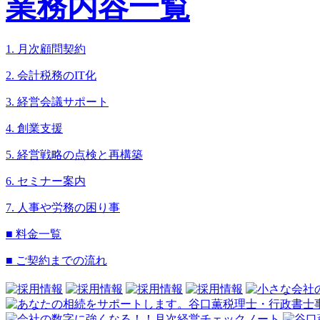
業務内容一覧
1. 月次顧問契約
2. 会計税務のIT化
3. 経営会議サポート
4. 創業支援
5. 経営戦略の点検と再構築
6. セミナー案内
7. 人事や労務の困り事
■ 料金一覧
■ ご契約までの流れ